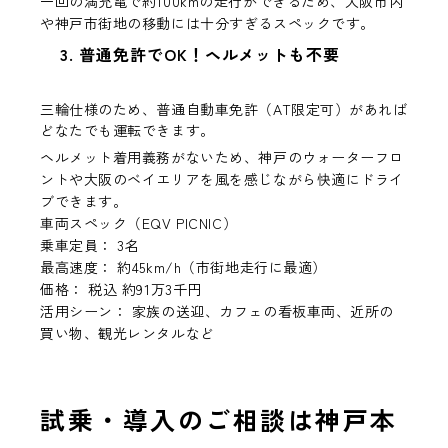
一回の満充電で
約100km
の走行ができるため、大阪市内
や神戸市街地の移動には十分すぎるスペックです。
3. 普通免許でOK！ヘルメットも不要
三輪仕様のため、普通自動車免許（AT限定可）があれば
どなたでも運転できます。
ヘルメット着用義務がないため、神戸のウォーターフロ
ントや大阪のベイエリアを風を感じながら快適にドライ
ブできます。
車両スペック（EQV PICNIC）
乗車定員：
3名
最高速度：
約45km/h（市街地走行に最適）
価格：
税込 約91万3千円
活用シーン：
家族の送迎、カフェの看板車両、近所の
買い物、観光レンタルなど
試乗・導入のご相談は神戸本