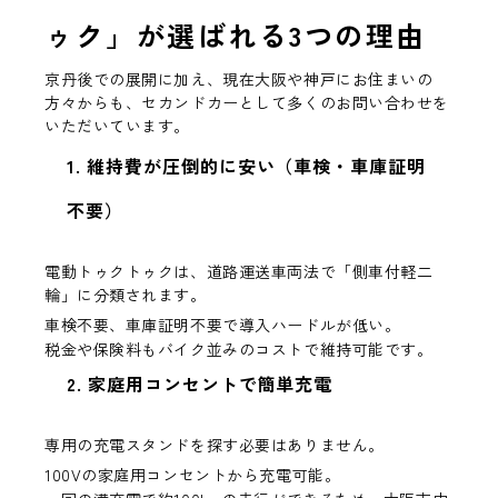
ゥク」が選ばれる3つの理由
京丹後での展開に加え、現在
大阪や神戸
にお住まいの
方々からも、セカンドカーとして多くのお問い合わせを
いただいています。
1. 維持費が圧倒的に安い（車検・車庫証明
不要）
電動トゥクトゥクは、道路運送車両法で「側車付軽二
輪」に分類されます。
車検不要
、
車庫証明不要
で導入ハードルが低い。
税金や保険料もバイク並みのコストで維持可能です。
2. 家庭用コンセントで簡単充電
専用の充電スタンドを探す必要はありません。
100Vの家庭用コンセント
から充電可能
。